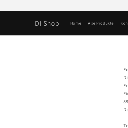
Direkt
zum
Inhalt
DI-Shop
Home
Alle Produkte
Kon
Ed
D
E
Fi
89
D
Te