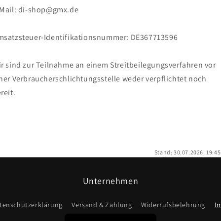
Mail: di-shop@gmx.de
msatzsteuer-Identifikationsnummer: DE367713596
r sind zur Teilnahme an einem Streitbeilegungsverfahren vor
ner Verbraucherschlichtungsstelle weder verpflichtet noch
reit.
Stand: 30.07.2026, 19:45
Unternehmen
tenschutzerklärung
Versand & Zahlung
Widerrufsbelehrung
I