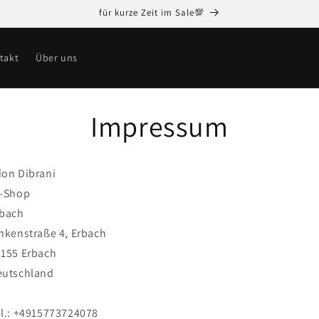
für kurze Zeit im Sale💯
takt
Über uns
Impressum
on Dibrani
i-Shop
rbach
nkenstraße 4, Erbach
155 Erbach
eutschland
l.: +4915773724078