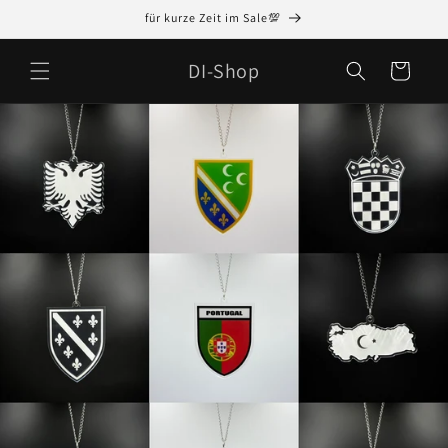
Direkt
für kurze Zeit im Sale💯
zum
Inhalt
DI-Shop
Warenkorb