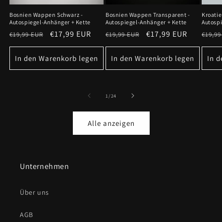
Bosnien Wappen Schwarz -
Bosnien Wappen Transparent -
Kroati
Autospiegel-Anhänger + Kette
Autospiegel-Anhänger + Kette
Autospi
Normaler
Verkaufspreis
€17,99 EUR
Normaler
Verkaufspreis
€17,99 EUR
Norm
€19,99 EUR
€19,99 EUR
€19,99
Preis
Preis
Preis
In den Warenkorb legen
In den Warenkorb legen
In 
von
1
/
24
Alle anzeigen
Unternehmen
Über uns
AGB