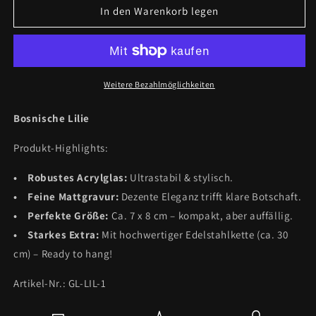
für
für
In den Warenkorb legen
Lilie
Lilie
Acrylglas
Acrylglas
-
-
Autospiegel-
Autospiegel-
Anhänger
Anhänger
Weitere Bezahlmöglichkeiten
+
+
Kette
Kette
Bosnische Lilie
Produkt-Highlights:
• Robustes Acrylglas:
Ultrastabil & stylisch.
• Feine Mattgravur:
Dezente Eleganz trifft klare Botschaft.
• Perfekte Größe:
Ca. 7 x 8 cm – kompakt, aber auffällig.
• Starkes Extra:
Mit hochwertiger Edelstahlkette (ca. 30
cm) – Ready to hang!
Artikel-Nr.: GL-LIL-1