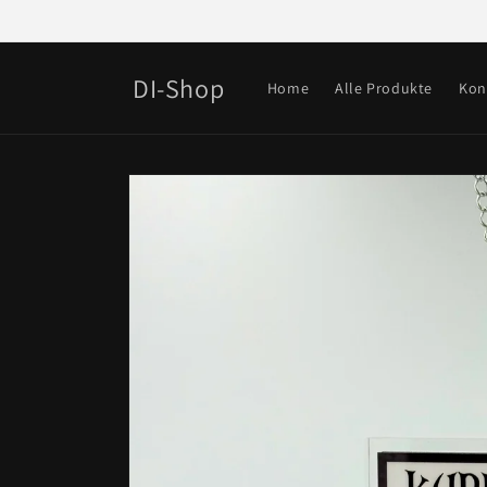
Direkt
zum
Inhalt
DI-Shop
Home
Alle Produkte
Kon
Zu
Produktinformationen
springen