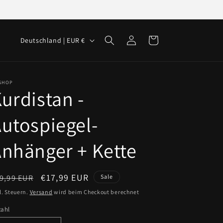
L
Einloggen
Warenkorb
Deutschland | EUR €
a
n
d
-SHOP
urdistan -
/
R
utospiegel-
e
nhänger + Kette
g
i
o
ormaler
Verkaufspreis
€17,99 EUR
9,99 EUR
Sale
n
eis
l. Steuern.
Versand
wird beim Checkout berechnet
zahl
zahl