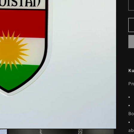
Ku
Pr
• 
• 
Bo
• 
ab