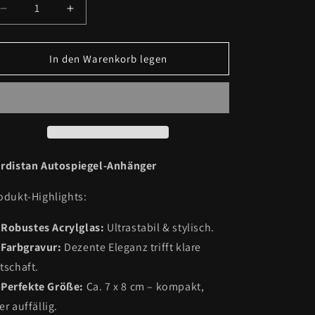
Verringere
Erhöhe
die
die
Menge
Menge
für
für
In den Warenkorb legen
Kurdistan
Kurdistan
-
-
Autospiegel-
Autospiegel-
Anhänger
Anhänger
+
+
Kette
Kette
rdistan Autospiegel-Anhänger
odukt-Highlights:
Robustes Acrylglas:
Ultrastabil & stylisch.
Farbgravur:
Dezente Eleganz trifft klare
tschaft.
Perfekte Größe:
Ca. 7 x 8 cm – kompakt,
er auffällig.