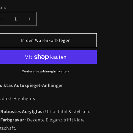
zahl
zahl
Verringere
Erhöhe
die
die
Menge
Menge
für
für
In den Warenkorb legen
Besiktas
Besiktas
Wappen
Wappen
Farbig
Farbig
-
-
Autospiegel-
Autospiegel-
Weitere Bezahlmöglichkeiten
Anhänger
Anhänger
+
+
siktas Autospiegel-Anhänger
Kette
Kette
odukt-Highlights:
Robustes Acrylglas:
Ultrastabil & stylisch.
Farbgravur:
Dezente Eleganz trifft klare
tschaft.