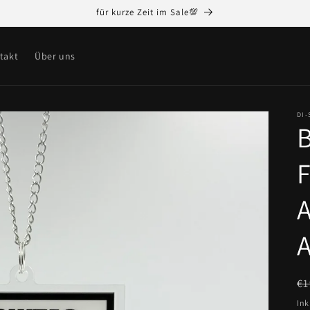
für kurze Zeit im Sale💯
takt
Über uns
DI
F
A
A
N
€1
Pr
Ink