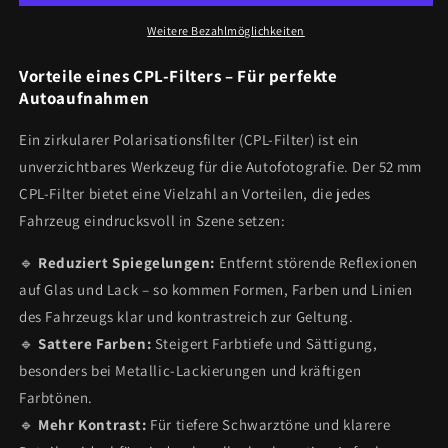
–
–
Polarisationsfilter
Polarisationsfilter
Weitere Bezahlmöglichkeiten
für
für
brillante
brillante
Vorteile eines CPL-Filters – Für perfekte
Aufnahmen
Aufnahmen
Autoaufnahmen
Ein zirkularer Polarisationsfilter (CPL-Filter) ist ein
unverzichtbares Werkzeug für die Autofotografie. Der 52 mm
CPL-Filter bietet eine Vielzahl an Vorteilen, die jedes
Fahrzeug eindrucksvoll in Szene setzen:
🔹
Reduziert Spiegelungen:
Entfernt störende Reflexionen
auf Glas und Lack – so kommen Formen, Farben und Linien
des Fahrzeugs klar und kontrastreich zur Geltung.
🔹
Sattere Farben:
Steigert Farbtiefe und Sättigung,
besonders bei Metallic-Lackierungen und kräftigen
Farbtönen.
🔹
Mehr Kontrast:
Für tiefere Schwarztöne und klarere