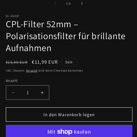
von
1
/
6
DI-SHOP
CPL-Filter 52mm –
Polarisationsfilter für brillante
Aufnahmen
Normaler
Verkaufspreis
€11,99 EUR
€15,99 EUR
Sale
Preis
Inkl. Steuern.
Versand
wird beim Checkout berechnet
Anzahl
Anzahl
Verringere
Erhöhe
die
die
Menge
Menge
für
für
In den Warenkorb legen
CPL-
CPL-
Filter
Filter
52mm
52mm