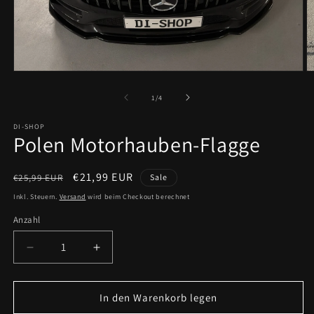
Medien
M
1
2
in
in
von
1
/
4
Modal
M
öffnen
ö
DI-SHOP
Polen Motorhauben-Flagge
Normaler
Verkaufspreis
€21,99 EUR
€25,99 EUR
Sale
Preis
Inkl. Steuern.
Versand
wird beim Checkout berechnet
Anzahl
Anzahl
Verringere
Erhöhe
die
die
Menge
Menge
für
für
In den Warenkorb legen
Polen
Polen