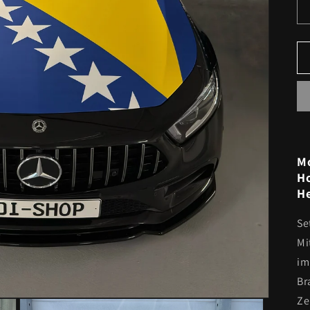
Mo
Ho
He
Se
Mi
im
Br
Ze