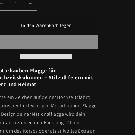
Verringere
Erhöhe
die
die
Menge
Menge
für
für
In den Warenkorb legen
Bosnien
Bosnien
Motorhauben-
Motorhauben-
Flagge
Flagge
torhauben-Flagge für
chzeitskolonnen – Stilvoll feiern mit
rz und Heimat
tze ein Zeichen auf deiner Hochzeitsfahrt:
t unserer hochwertigen Motorhauben-Flagge
 Design deiner Nationalflagge wird dein
autauto zum echten Blickfang. Ob im
ntrum des Korsos oder als stilvolles Extra an