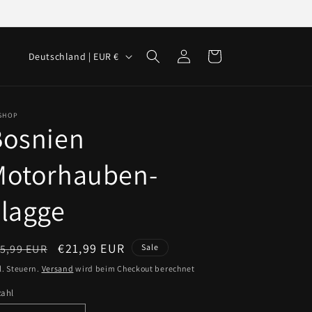
L
Einloggen
Warenkorb
Deutschland | EUR €
a
n
d
-SHOP
Bosnien
/
R
Motorhauben-
e
lagge
g
i
o
ormaler
Verkaufspreis
€21,99 EUR
5,99 EUR
Sale
n
eis
l. Steuern.
Versand
wird beim Checkout berechnet
zahl
zahl