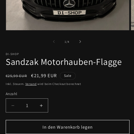
Medien
M
1
2
in
in
von
1
/
4
Modal
M
öffnen
ö
DI-SHOP
Sandzak Motorhauben-Flagge
Normaler
Verkaufspreis
€21,99 EUR
€25,99 EUR
Sale
Preis
Inkl. Steuern.
Versand
wird beim Checkout berechnet
Anzahl
Anzahl
Verringere
Erhöhe
die
die
Menge
Menge
für
für
In den Warenkorb legen
Sandzak
Sandzak