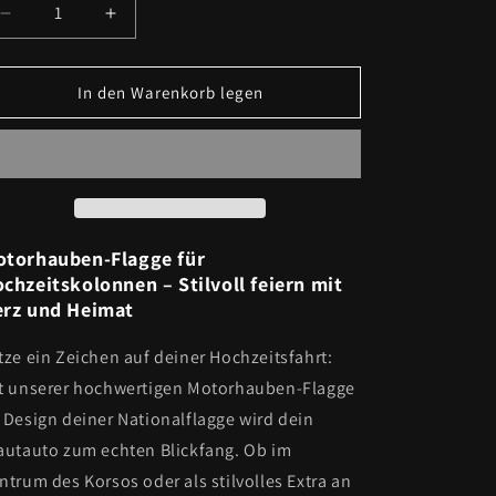
Verringere
Erhöhe
die
die
Menge
Menge
für
für
In den Warenkorb legen
Rumänien
Rumänien
Motorhauben-
Motorhauben-
Flagge
Flagge
torhauben-Flagge für
chzeitskolonnen – Stilvoll feiern mit
rz und Heimat
tze ein Zeichen auf deiner Hochzeitsfahrt:
t unserer hochwertigen Motorhauben-Flagge
 Design deiner Nationalflagge wird dein
autauto zum echten Blickfang. Ob im
ntrum des Korsos oder als stilvolles Extra an