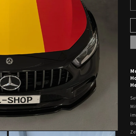
Mo
Ho
He
Se
Mi
im
Br
Ze