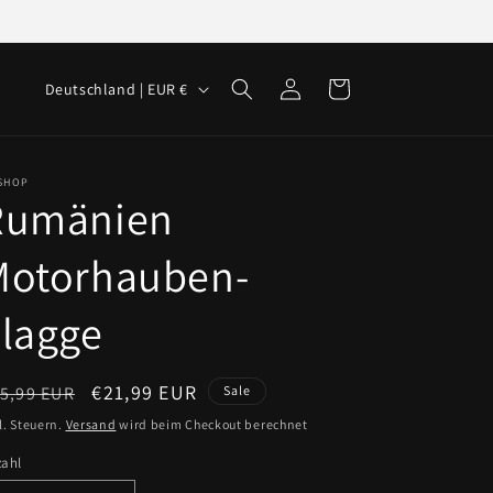
L
Einloggen
Warenkorb
Deutschland | EUR €
a
n
d
-SHOP
Rumänien
/
R
Motorhauben-
e
lagge
g
i
o
ormaler
Verkaufspreis
€21,99 EUR
5,99 EUR
Sale
n
eis
l. Steuern.
Versand
wird beim Checkout berechnet
zahl
zahl