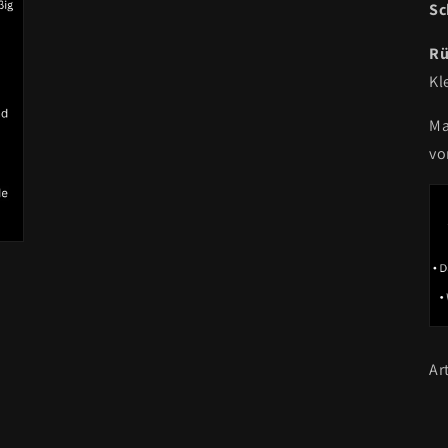
Sc
Rü
Kl
Ma
vo
Ar